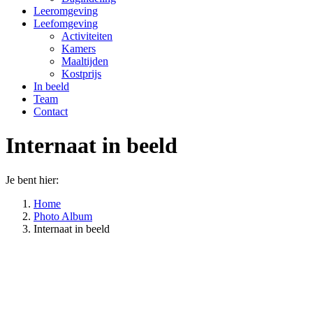
Leeromgeving
Leefomgeving
Activiteiten
Kamers
Maaltijden
Kostprijs
In beeld
Team
Contact
Internaat in beeld
Je bent hier:
Home
Photo Album
Internaat in beeld